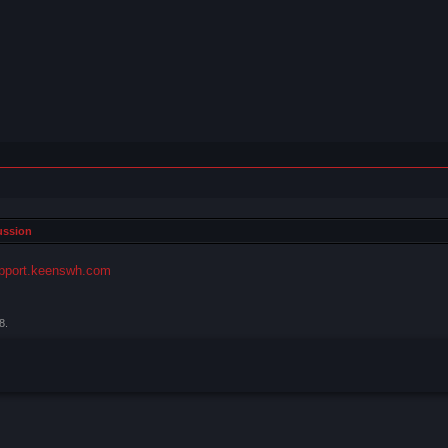
ussion
pport.keenswh.com
8
.