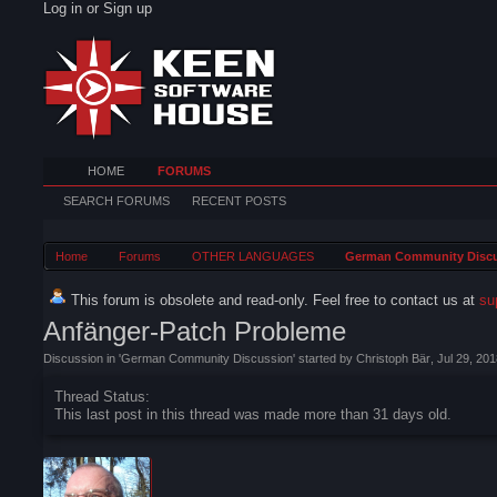
Log in or Sign up
HOME
FORUMS
SEARCH FORUMS
RECENT POSTS
Home
Forums
OTHER LANGUAGES
German Community Disc
This forum is obsolete and read-only. Feel free to contact us at
su
Anfänger-Patch Probleme
Discussion in '
German Community Discussion
' started by
Christoph Bär
,
Jul 29, 201
Thread Status:
This last post in this thread was made more than 31 days old.