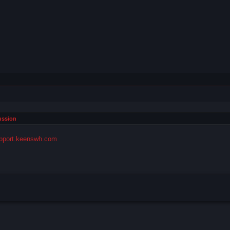
ussion
pport.keenswh.com