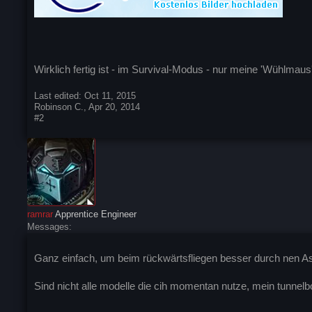
Wirklich fertig ist - im Survival-Modus - nur meine 'Wühlmaus
Last edited:
Oct 11, 2015
Robinson C.
,
Apr 20, 2014
#2
ramrar
Apprentice Engineer
Messages:
Ganz einfach, um beim rückwärtsfliegen besser durch nen As
Sind nicht alle modelle die cih momentan nutze, mein tunnelbo