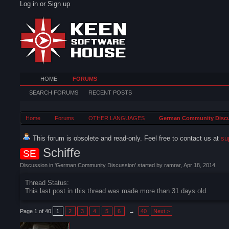
Log in or Sign up
HOME
FORUMS
SEARCH FORUMS
RECENT POSTS
Home
Forums
OTHER LANGUAGES
German Community Disc
This forum is obsolete and read-only. Feel free to contact us at
su
Schiffe
SE
Discussion in '
German Community Discussion
' started by
ramrar
,
Apr 18, 2014
.
Thread Status:
This last post in this thread was made more than 31 days old.
Page 1 of 40
1
2
3
4
5
6
→
40
Next >